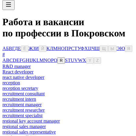
Работа и вакансии
по профессии в Покровском
А
Б
В
Г
Д
Е
Ж
З
И
К
Л
М
Н
О
П
Р
С
Т
У
Ф
Х
Ц
Ч
Ш
Э
Ю
Ё
Й
Щ
Ы
Я
#
A
B
C
D
E
F
G
H
I
J
K
L
M
N
O
P
Q
S
T
U
V
W
X
R
Y
Z
R&D manager
React developer
react native developer
reception
reception secretary
recruitment consultant
recruitment intern
recruitment manager
recruitment researcher
recruitment specialist
regional key account manager
regional sales manager
regional sales representative