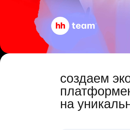
создаем эк
платформен
на уникаль