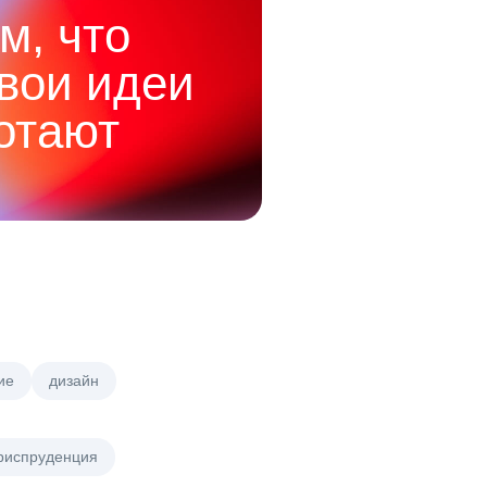
м, что
твои идеи
отают
ие
дизайн
риспруденция