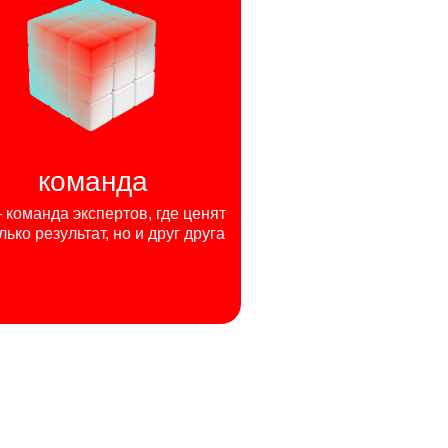
команда
команда экспертов, где ценят
лько результат, но и друг друга