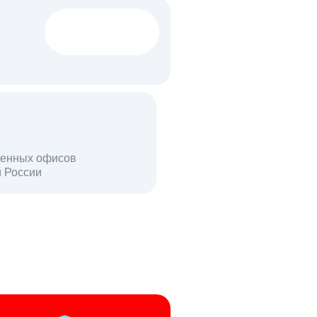
1522 тыс
вакансий
18 млн
енных офисов
й России
пользователей в день