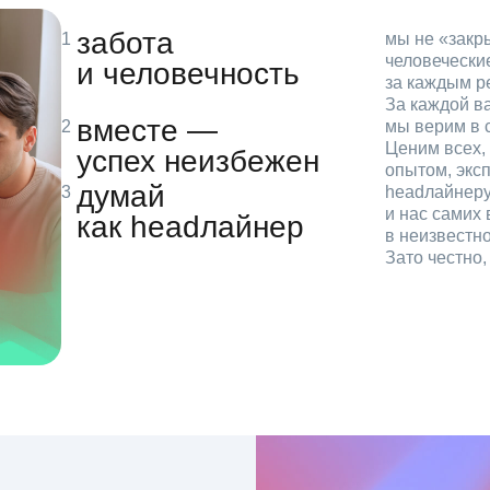
забота
мы не «зак
человечески
и человечность
за каждым р
За каждой в
вместе —
мы верим в с
Ценим всех, 
успех неизбежен
опытом, эксп
думай
headлайнеру
и нас самих 
как headлайнер
в неизвестн
Зато честно