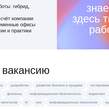
знае
оты: гибрид,
здесь 
 счёт компании
ременные офисы
раб
ии и практики
 вакансию
ты
разработка
развитие бизнеса и продажи
тестирован
финансы
информационная безопасность
маркетинг
 капиталов
hr
axo
информационные технологии
ю