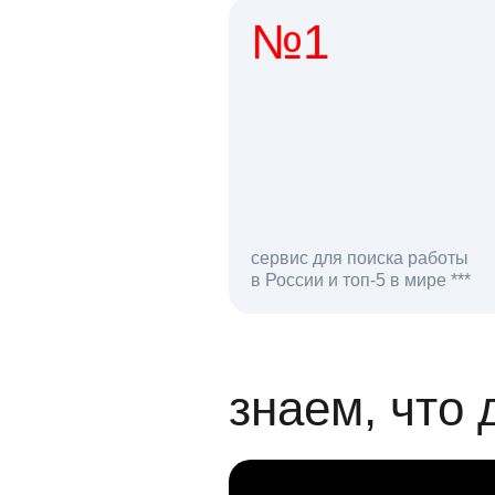
№1
1 мл
сервис для поиска работы
в России и топ-5 в мире ***
откликов на вак
знаем, что 