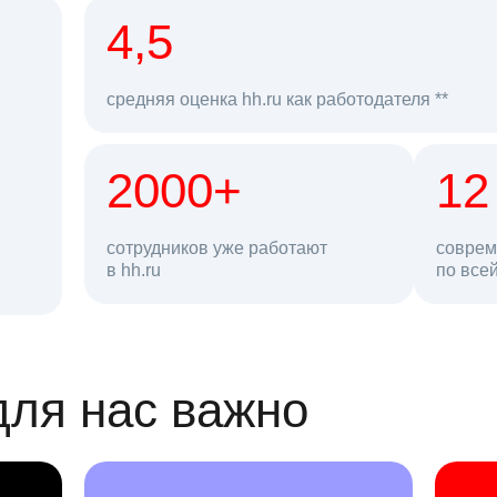
рд
4,5
средняя оценка hh.ru как работодателя **
2000+
68 млн
12
сотрудников уже работают
соврем
в hh.ru
резюме в базе
по все
ансии
для нас важно