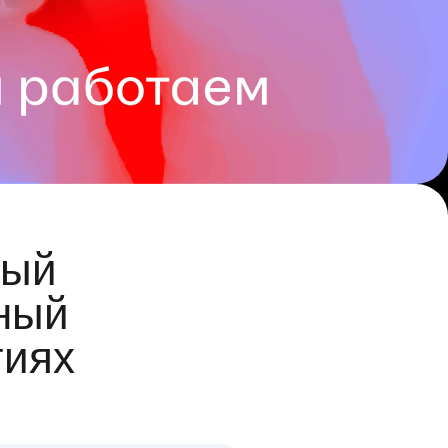
ый
ный
гиях