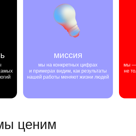
ть
миссия
ы
мы на конкретных цифрах
мы — 
самых
и примерах видим, как результаты
не то
логий
нашей работы меняют жизни людей
 мы ценим