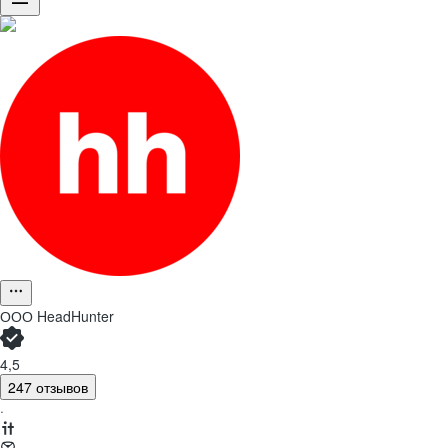
ООО
HeadHunter
4,5
247 отзывов
·