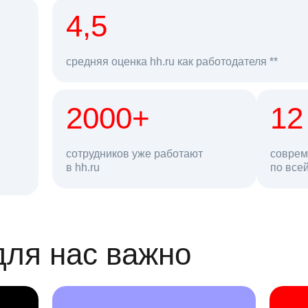
рд
4,5
средняя оценка hh.ru как работодателя **
2000+
68 млн
12
сотрудников уже работают
соврем
в hh.ru
резюме в базе
по все
ансии
для нас важно