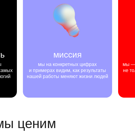
ть
миссия
ы
мы на конкретных цифрах
мы — 
самых
и примерах видим, как результаты
не то
логий
нашей работы меняют жизни людей
 мы ценим