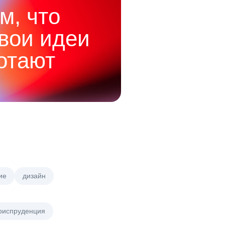
м, что
твои идеи
отают
ие
дизайн
риспруденция