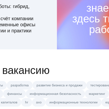
знае
оты: гибрид,
здесь 
 счёт компании
ременные офисы
раб
ии и практики
 вакансию
ты
разработка
развитие бизнеса и продажи
тестирован
финансы
информационная безопасность
маркетинг
 капиталов
hr
axo
информационные технологии
ю