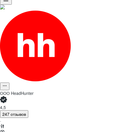
ООО
HeadHunter
4,5
247 отзывов
·