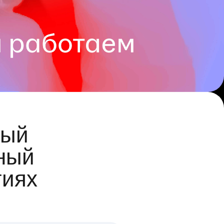
ый
ный
гиях