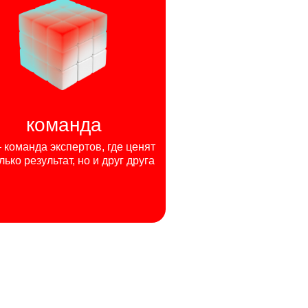
команда
команда экспертов, где ценят
лько результат, но и друг друга