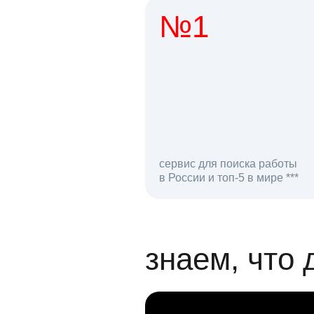
№1
1 мл
сервис для поиска работы
в России и топ-5 в мире ***
откликов на вак
знаем, что 