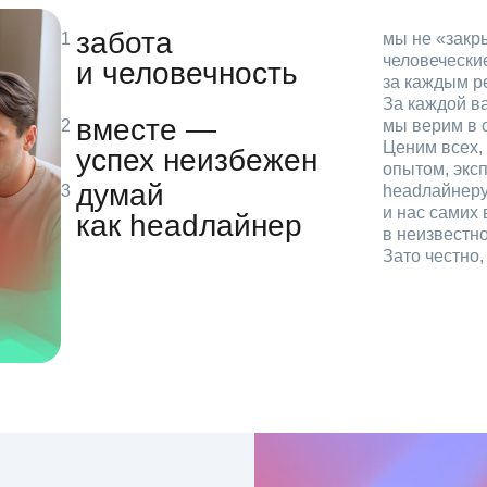
забота
мы не «зак
человечески
и человечность
за каждым р
За каждой в
вместе —
мы верим в с
Ценим всех, 
успех неизбежен
опытом, эксп
думай
headлайнеру
и нас самих 
как headлайнер
в неизвестн
Зато честно