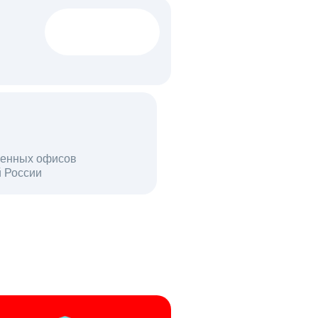
1522 тыс
вакансий
18 млн
енных офисов
й России
пользователей в день