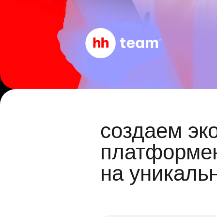
создаем эк
платформен
на уникаль