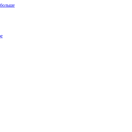
 больше
ре