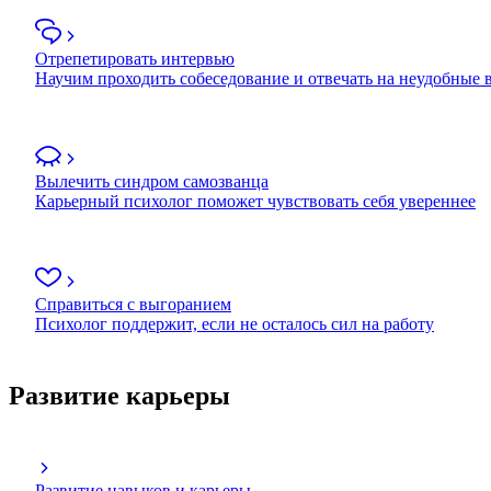
Отрепетировать интервью
Научим проходить собеседование и отвечать на неудобные
Вылечить синдром самозванца
Карьерный психолог поможет чувствовать себя увереннее
Справиться с выгоранием
Психолог поддержит, если не осталось сил на работу
Развитие карьеры
Развитие навыков и карьеры