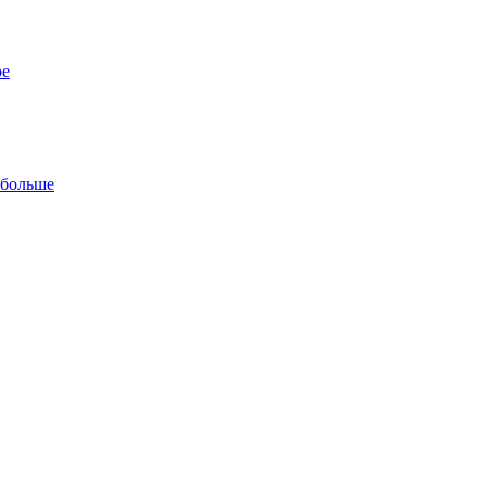
ре
 больше