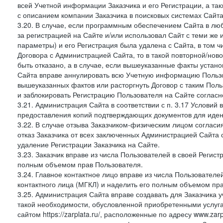
всей Учетной информации Заказчика и его Регистрации, а т
с описанием компании Заказчика в поисковых системах Сайт
3.20. В случае, если программным обеспечением Сайта в лю
за регистрацией на Сайте и/или использовал Сайт с теми же
параметры) и его Регистрация была удалена с Сайта, в том 
Договора с Администрацией Сайта, то в такой повторной/но
быть отказано, а в случае, если вышеуказанные факты уста
Сайта вправе аннулировать всю Учетную информацию Пользо
вышеуказанных фактов или расторгнуть Договор с таким По
и заблокировать Регистрацию Пользователя на Сайте согласн
3.21. Администрация Сайта в соответствии с п. 3.17 Условий
предоставления копий подтверждающих документов для идент
3.22. В случае отзыва Заказчиком-физическим лицом согласи
отказ Заказчика от всех заключенных Администрацией Сайта с
удаление Регистрации Заказчика на Сайте.
3.23. Заказчик вправе из числа Пользователей в своей Регист
полным объемом прав Пользователя.
3.24. Главное контактное лицо вправе из числа Пользователе
контактного лица (МГКЛ) и наделить его полным объемом пр
3.25. Администрация Сайта вправе создавать для Заказчика уче
такой необходимости, обусловленной приобретенными услугам
сайтом https://zarplata.ru/, расположенные по адресу www.zarpl