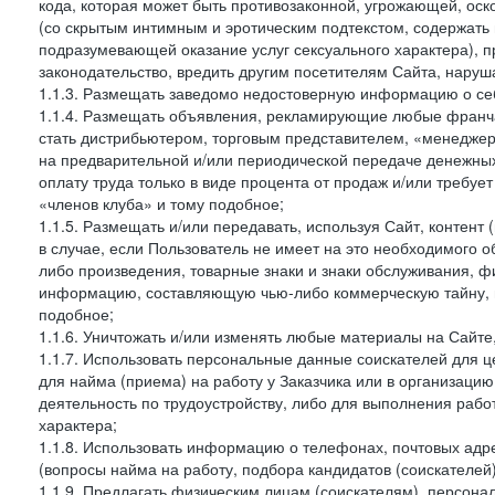
кода, которая может быть противозаконной, угрожающей, оск
(со скрытым интимным и эротическим подтекстом, содержать
подразумевающей оказание услуг сексуального характера), 
законодательство, вредить другим посетителям Сайта, наруша
1.1.3. Размещать заведомо недостоверную информацию о себ
1.1.4. Размещать объявления, рекламирующие любые франча
стать дистрибьютером, торговым представителем, «менедже
на предварительной и/или периодической передаче денежны
оплату труда только в виде процента от продаж и/или требуе
«членов клуба» и тому подобное;
1.1.5. Размещать и/или передавать, используя Сайт, контент
в случае, если Пользователь не имеет на это необходимого 
либо произведения, товарные знаки и знаки обслуживания,
информацию, составляющую чью-либо коммерческую тайну, и
подобное;
1.1.6. Уничтожать и/или изменять любые материалы на Сайте
1.1.7. Использовать персональные данные соискателей для ц
для найма (приема) на работу у Заказчика или в организаци
деятельность по трудоустройству, либо для выполнения рабо
характера;
1.1.8. Использовать информацию о телефонах, почтовых адре
(вопросы найма на работу, подбора кандидатов (соискателей
1.1.9. Предлагать физическим лицам (соискателям), персон