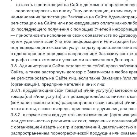
— отказать в регистрации на Сайте до момента предоставле
— зарегистрировать по иному Типу регистрации, отличному от
наименования регистрации Заказчика на Сайте Администрац
регистрацию на Сайте или производившего оплату каких-либо
их последующего получения с помощью Учетной информации
— приостановить исполнение своих обязательств по Договору
путем удаления всей Учетной информации и Регистрации (вк
подтверждающего оказание услуг на дату приостановления ис
в одностороннем порядке с направлением Заказчику соответ
штрафа в соответствии с условиями заключенного Договора.
3.8. Администрация Сайта оставляет за собой право заблоки
Сайта, а также расторгнуть договор с Заказчиком в любое в
не регистрировать на Сайте лиц, если такие Заказчик и/или 
(организаций), предпринимателей и иных лиц:
3.8.1. продвигающие свой товар(ы) и/или услугу(и) методом 
товара(ов) и/или услуг(и) от производителя/исполнителя к к
(компания-исполнитель) распространяет свои товар(ы) и/или 
а эти агенты, в свою очередь, привлекают других лиц для ра
3.8.2. в случае если вид деятельности компании (организаци
или деятельностью религиозных сект, оккультных организаций
с организацией азартных игр и развлечений, деятельностью 
распространением порнографической продукции или оказанием