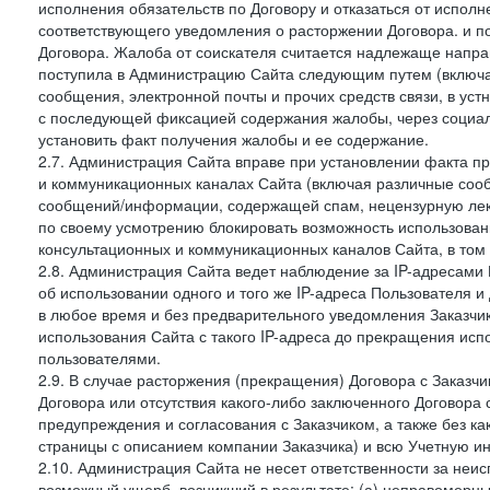
исполнения обязательств по Договору и отказаться от испол
соответствующего уведомления о расторжении Договора. и п
Договора. Жалоба от соискателя считается надлежаще напра
поступила в Администрацию Сайта следующим путем (включая
сообщения, электронной почты и прочих средств связи, в уст
с последующей фиксацией содержания жалобы, через социа
установить факт получения жалобы и ее содержание.
2.7. Администрация Сайта вправе при установлении факта 
и коммуникационных каналах Сайта (включая различные сооб
сообщений/информации, содержащей спам, нецензурную лекс
по своему усмотрению блокировать возможность использов
консультационных и коммуникационных каналов Сайта, в том 
2.8. Администрация Сайта ведет наблюдение за IP-адресами 
об использовании одного и того же IP-адреса Пользователя 
в любое время и без предварительного уведомления Заказчи
использования Сайта с такого IP-адреса до прекращения исп
пользователями.
2.9. В случае расторжения (прекращения) Договора с Заказч
Договора или отсутствия какого-либо заключенного Договора
предупреждения и согласования с Заказчиком, а также без к
страницы с описанием компании Заказчика) и всю Учетную и
2.10. Администрация Сайта не несет ответственности за неи
возможный ущерб, возникший в результате: (а) неправомерн