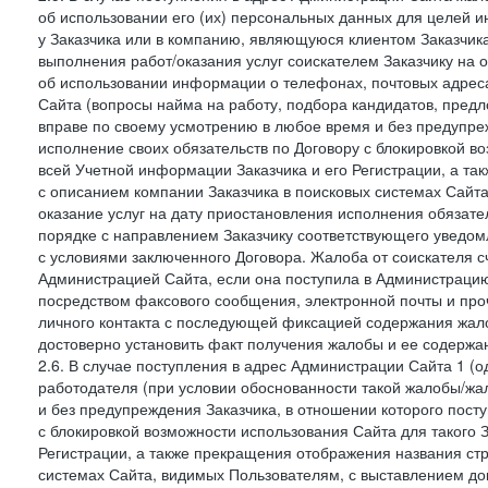
об использовании его (их) персональных данных для целей и
у Заказчика или в компанию, являющуюся клиентом Заказчика
выполнения работ/оказания услуг соискателем Заказчику на о
об использовании информации о телефонах, почтовых адреса
Сайта (вопросы найма на работу, подбора кандидатов, пред
вправе по своему усмотрению в любое время и без предупреж
исполнение своих обязательств по Договору с блокировкой в
всей Учетной информации Заказчика и его Регистрации, а т
с описанием компании Заказчика в поисковых системах Сайт
оказание услуг на дату приостановления исполнения обязате
порядке с направлением Заказчику соответствующего уведом
с условиями заключенного Договора. Жалоба от соискателя 
Администрацией Сайта, если она поступила в Администрацию 
посредством факсового сообщения, электронной почты и проч
личного контакта с последующей фиксацией содержания жал
достоверно установить факт получения жалобы и ее содержа
2.6. В случае поступления в адрес Администрации Сайта 1 (од
работодателя (при условии обоснованности такой жалобы/жа
и без предупреждения Заказчика, в отношении которого пост
с блокировкой возможности использования Сайта для такого 
Регистрации, а также прекращения отображения названия ст
системах Сайта, видимых Пользователям, с выставлением до